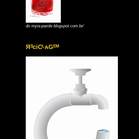
do myra-parole.blogspot.com.br/
ЯᴲᴄiCᴸᴀGᴱᴹ