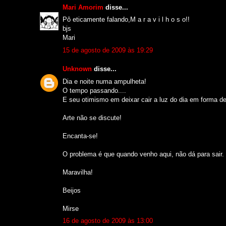
Mari Amorim
disse...
Pô eticamente falando,M a r a v i l h o s o!!
bjs
Mari
15 de agosto de 2009 às 19:29
Unknown
disse...
Dia e noite numa ampulheta!
O tempo passando....
E seu otimismo em deixar cair a luz do dia em forma de
Arte não se discute!
Encanta-se!
O problema é que quando venho aqui, não dá para sair.
Maravilha!
Beijos
Mirse
16 de agosto de 2009 às 13:00