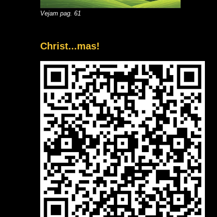
Vejam pag. 61
Christ...mas!